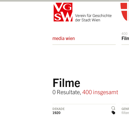
400
media wien
Fil
Filme
0 Resultate,
400 insgesamt
DEKADE
GEN
1920
filte