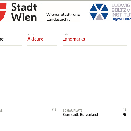
735
392
me
Akteure
Landmarks
RE
SCHAUPLATZ
rn
Eisenstadt, Burgenland