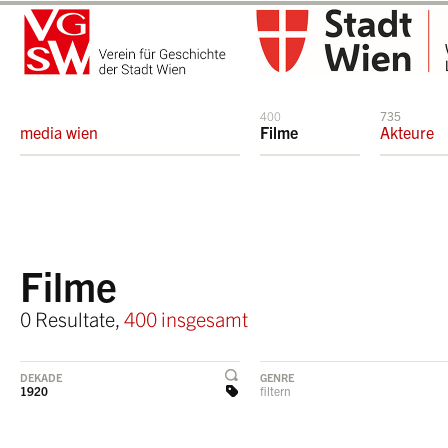
400
735
media wien
Filme
Akteure
Filme
0 Resultate,
400 insgesamt
DEKADE
GENRE
1920
filtern