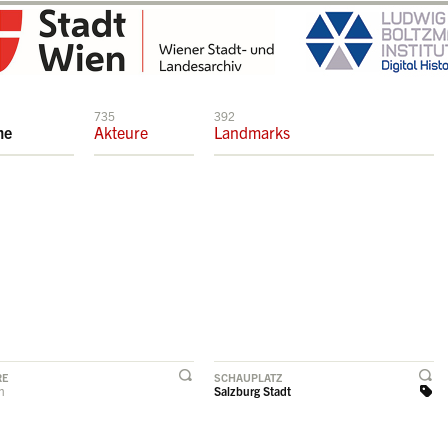
735
392
me
Akteure
Landmarks
RE
SCHAUPLATZ
rn
Salzburg Stadt