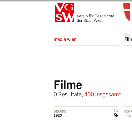
400
media wien
Fil
Filme
0 Resultate,
400 insgesamt
DEKADE
GEN
1920
filte