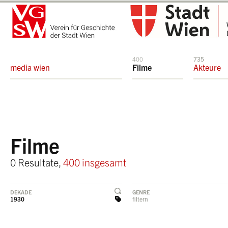
400
735
media wien
Filme
Akteure
Filme
0 Resultate,
400 insgesamt
DEKADE
GENRE
1930
filtern