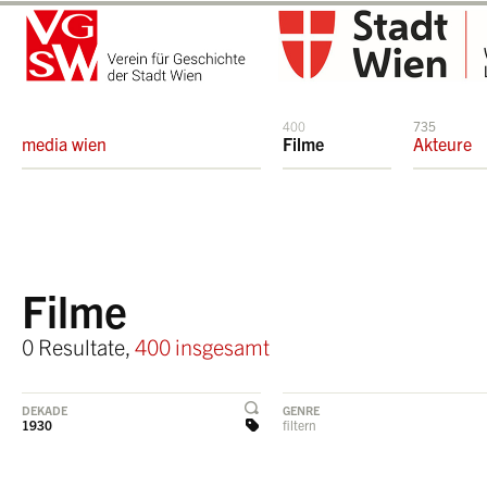
400
735
media wien
Filme
Akteure
Filme
0 Resultate,
400 insgesamt
DEKADE
GENRE
1930
filtern