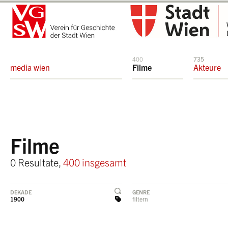
400
735
media wien
Filme
Akteure
Filme
0 Resultate,
400 insgesamt
DEKADE
GENRE
1900
filtern