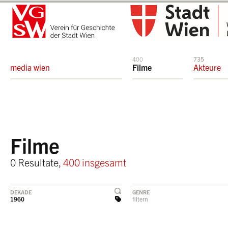
400
735
media wien
Filme
Akteure
Filme
0 Resultate,
400 insgesamt
DEKADE
GENRE
1960
filtern