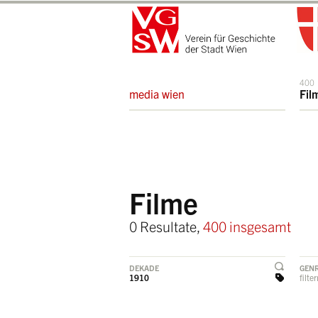
400
media wien
Fil
Filme
0 Resultate,
400 insgesamt
DEKADE
GEN
1910
filte