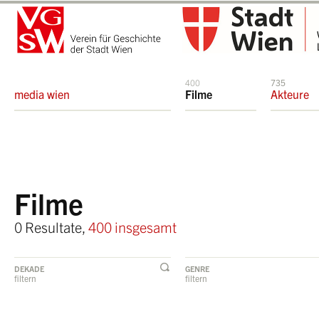
400
735
media wien
Filme
Akteure
Filme
0 Resultate,
400 insgesamt
DEKADE
GENRE
filtern
filtern