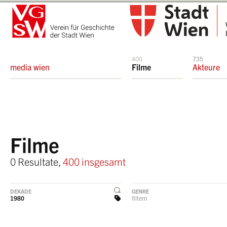
400
735
media wien
Filme
Akteure
Filme
0 Resultate,
400 insgesamt
DEKADE
GENRE
1980
filtern