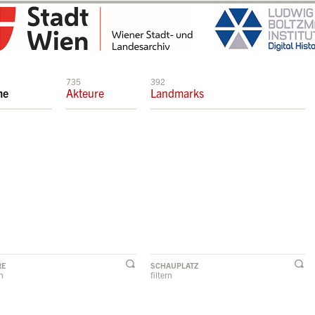
735
392
me
Akteure
Landmarks
RE
SCHAUPLATZ
rn
filtern