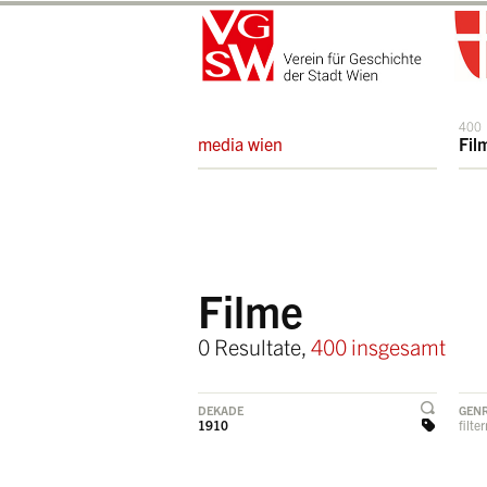
400
media wien
Fil
Filme
0 Resultate,
400 insgesamt
DEKADE
GEN
1910
filte