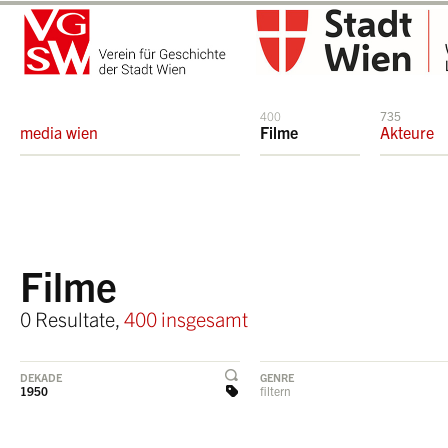
400
735
media wien
Filme
Akteure
Filme
0 Resultate,
400 insgesamt
DEKADE
GENRE
1950
filtern