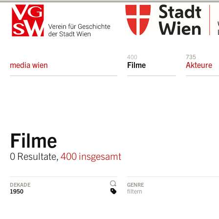
400
735
media wien
Filme
Akteure
Filme
0 Resultate,
400 insgesamt
DEKADE
GENRE
1950
filtern