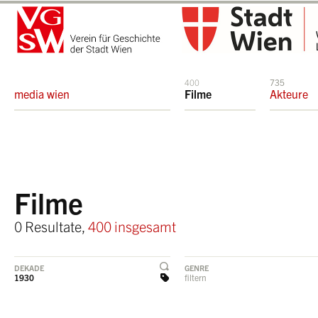
400
735
media wien
Filme
Akteure
Filme
0 Resultate,
400 insgesamt
DEKADE
GENRE
1930
filtern