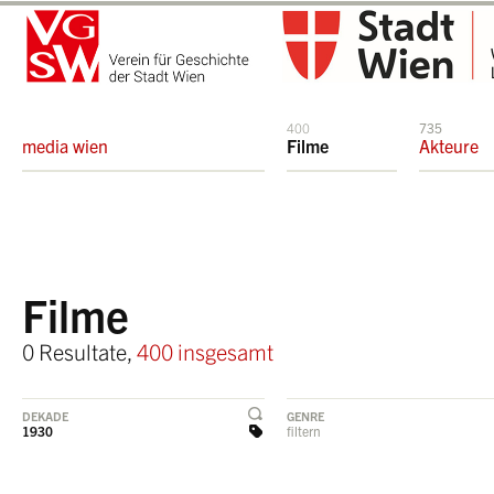
400
735
media wien
Filme
Akteure
Filme
0 Resultate,
400 insgesamt
DEKADE
GENRE
1930
filtern