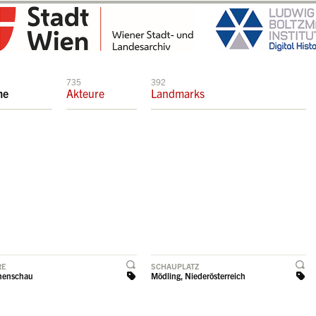
735
392
me
Akteure
Landmarks
RE
SCHAUPLATZ
henschau
Mödling, Niederösterreich