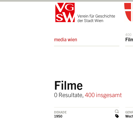
400
media wien
Fil
Filme
0 Resultate,
400 insgesamt
DEKADE
GEN
1950
Woc