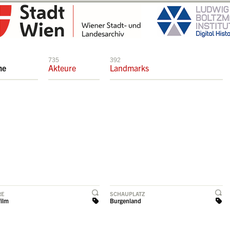
735
392
me
Akteure
Landmarks
RE
SCHAUPLATZ
film
Burgenland