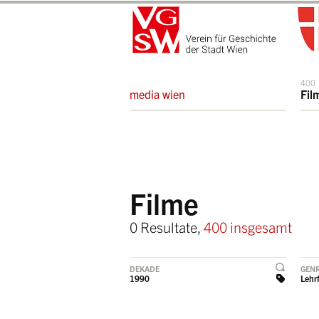
400
media wien
Fil
Filme
0 Resultate,
400 insgesamt
DEKADE
GEN
1990
Lehr