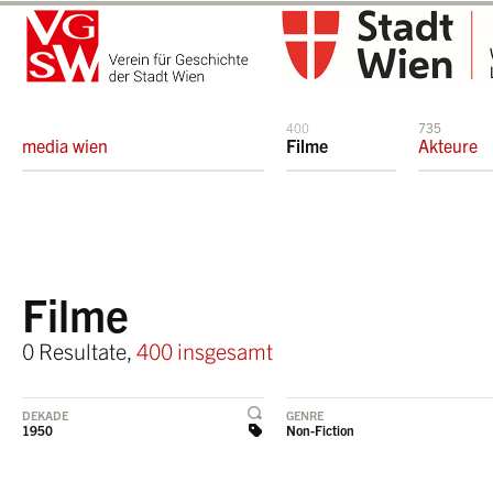
400
735
media wien
Filme
Akteure
Filme
0 Resultate,
400 insgesamt
DEKADE
GENRE
1950
Non-Fiction