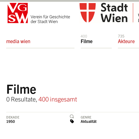
400
735
media wien
Filme
Akteure
Filme
0 Resultate,
400 insgesamt
DEKADE
GENRE
1950
Aktualität