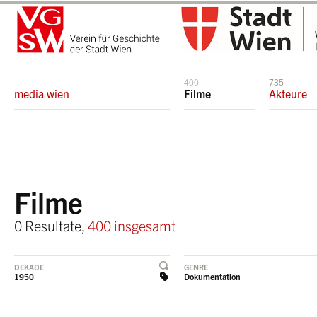
400
735
media wien
Filme
Akteure
Filme
0 Resultate,
400 insgesamt
DEKADE
GENRE
1950
Dokumentation