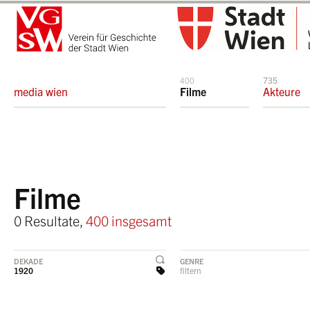
400
735
media wien
Filme
Akteure
Filme
0 Resultate,
400 insgesamt
DEKADE
GENRE
1920
filtern