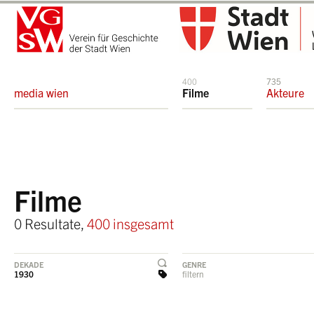
400
735
media wien
Filme
Akteure
Filme
0 Resultate,
400 insgesamt
DEKADE
GENRE
1930
filtern