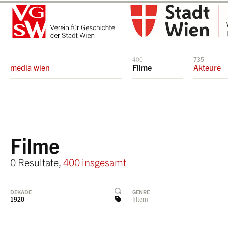
400
735
media wien
Filme
Akteure
Filme
0 Resultate,
400 insgesamt
DEKADE
GENRE
1920
filtern