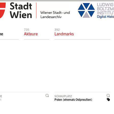
735
392
me
Akteure
Landmarks
RE
SCHAUPLATZ
rn
Polen (ehemals Ostpreußen)