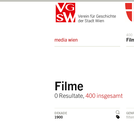
400
media wien
Fil
Filme
0 Resultate,
400 insgesamt
DEKADE
GEN
1900
filte