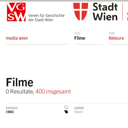
400
735
media wien
Filme
Akteure
Filme
0 Resultate,
400 insgesamt
DEKADE
GENRE
1960
filtern