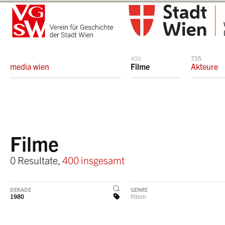
400
735
media wien
Filme
Akteure
Filme
0 Resultate,
400 insgesamt
DEKADE
GENRE
1980
filtern