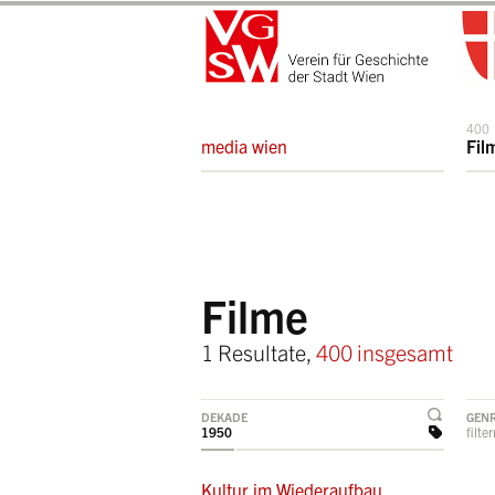
400
media wien
Fil
Filme
1 Resultate,
400 insgesamt
DEKADE
GEN
1950
filte
Kultur im Wiederaufbau