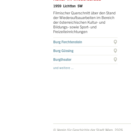
1959 Lichtton SW
Filmischer Querschnitt über den Stand
der Wiederaufbauarbeiten im Bereich
der österreichischen Kultur- und
Bildungs- sowie Sport- und
Freizeiteinrichtungen
Burg Forchtenstein
Burg Güssing
Burgtheater
und weitere ...
© Verein für Geschichte der Stadt Wien, 2026