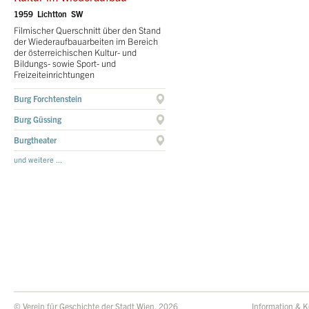
1959 Lichtton SW
Filmischer Querschnitt über den Stand
der Wiederaufbauarbeiten im Bereich
der österreichischen Kultur- und
Bildungs- sowie Sport- und
Freizeiteinrichtungen
Burg Forchtenstein
Burg Güssing
Burgtheater
und weitere ...
© Verein für Geschichte der Stadt Wien, 2026
Information & K