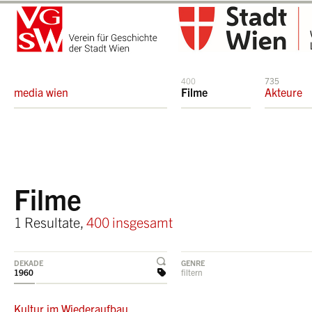
400
735
media wien
Filme
Akteure
Filme
1 Resultate,
400 insgesamt
DEKADE
GENRE
1960
filtern
Kultur im Wiederaufbau