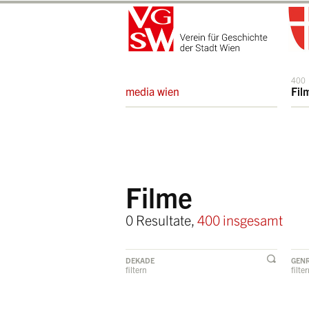
400
media wien
Fil
Filme
0 Resultate,
400 insgesamt
DEKADE
GEN
filtern
filte