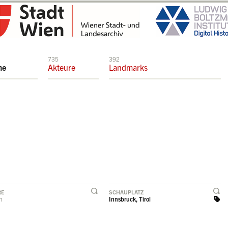
735
392
me
Akteure
Landmarks
RE
SCHAUPLATZ
rn
Innsbruck, Tirol