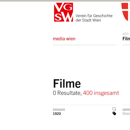
400
media wien
Fil
Filme
0 Resultate,
400 insgesamt
DEKADE
GEN
1920
filte