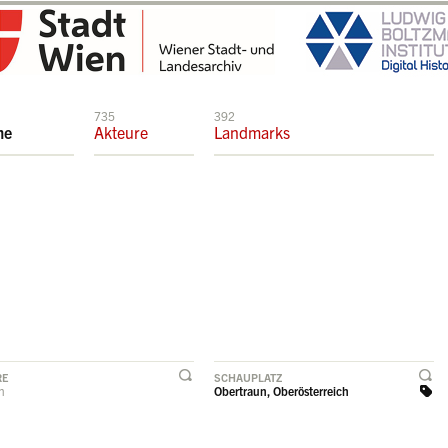
735
392
me
Akteure
Landmarks
RE
SCHAUPLATZ
rn
Obertraun, Oberösterreich