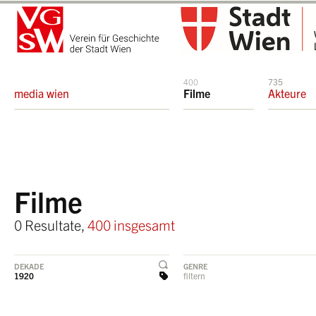
400
735
media wien
Filme
Akteure
Filme
0 Resultate,
400 insgesamt
DEKADE
GENRE
1920
filtern