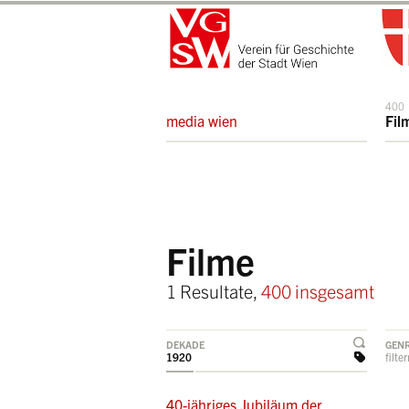
400
media wien
Fil
Filme
1 Resultate,
400 insgesamt
DEKADE
GEN
1920
filte
40-jähriges Jubiläum der