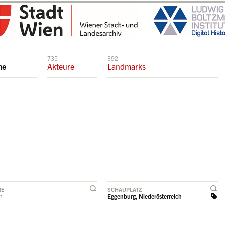
735
392
me
Akteure
Landmarks
RE
SCHAUPLATZ
rn
Eggenburg, Niederösterreich