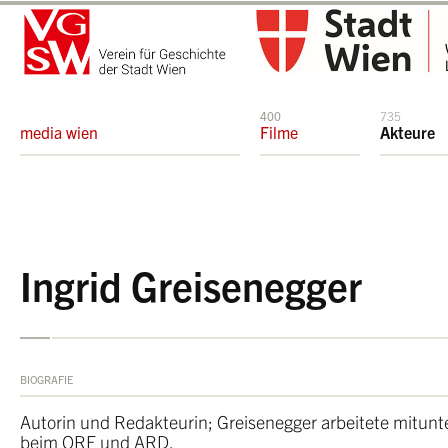
400
735
media wien
Filme
Akteure
Ingrid Greisenegger
BIOGRAFIE
Autorin und Redakteurin; Greisenegger arbeitete mitunt
beim ORF und ARD.